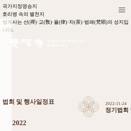
국가지정명승지
호리병 속의 별천지
쌍계사는 선(禪)·교(敎)·율(律)·
차(茶)·범패(梵唄)의 성지입
니다.
법회 및 행사일정표
2022-11-24
정기법회 
2022