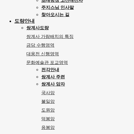
초대방장 고산대선사
주지스님 인사말
찾아오시는 길
도량안내
쌍계사도량
쌍계사 가람배치의 특징
금당 수행영역
대웅전 신행영역
문화예술관 포교영역
전각안내
쌍계사 주련
쌍계사 암자
국사암
불일암
도원암
덕봉암
응봉암