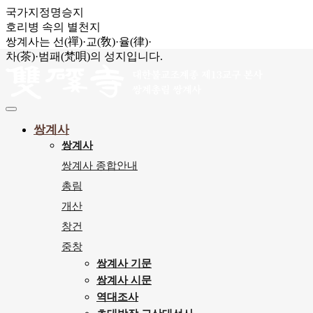
국가지정명승지
호리병 속의 별천지
쌍계사는 선(禪)·교(敎)·율(律)·
차(茶)·범패(梵唄)의 성지입니다.
쌍계사
쌍계사
쌍계사 종합안내
총림
개산
창건
중창
쌍계사 기문
쌍계사 시문
역대조사