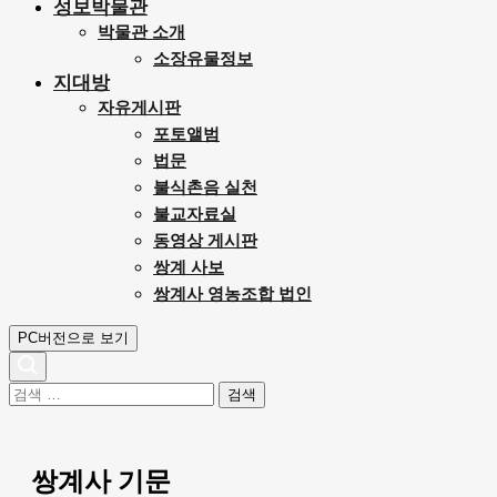
성보박물관
박물관 소개
소장유물정보
지대방
자유게시판
포토앨범
법문
불식촌음 실천
불교자료실
동영상 게시판
쌍계 사보
쌍계사 영농조합 법인
PC버전으로 보기
검
색
어:
쌍계사 기문