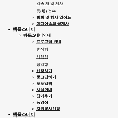
각종 재 및 제사
등(燈) 접수
법회 및 행사 일정표
미디어속의 쌍계사
템플스테이
템플스테이안내
프로그램 안내
휴식형
체험형
당일형
신청하기
묻고답하기
포토앨범
시설안내
참가후기
동영상
자원봉사신청
템플스테이