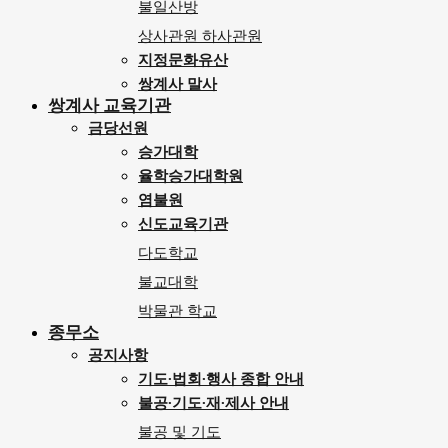
불일산방
상사관원 하사관원
지정문화유산
쌍계사 말사
쌍계사 교육기관
금당선원
승가대학
율학승가대학원
염불원
신도교육기관
다도학교
불교대학
박물관 학교
종무소
공지사항
기도∙법회∙행사 종합 안내
불공∙기도∙재∙제사 안내
불공 및 기도