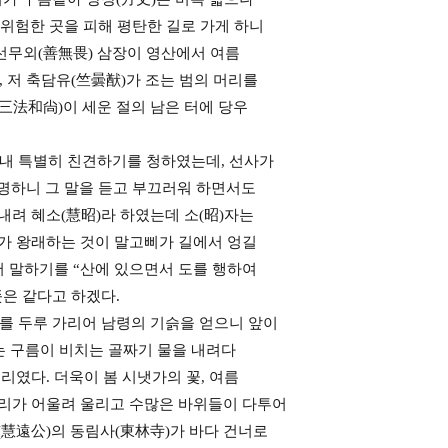
위험한 곳을 피해 평탄한 길로 가게 하니
선무외(善無畏) 삼장이 영산에서 여름
, 저 축담유(竺曇猷)가 조는 범의 머리를
(三法和尙)이 세운 절의 남은 터에 당우
 보내 특별히 친견하기를 청하였는데, 선사가
복명하니 그 말을 듣고 부끄러워 하면서도
내려 혜소(慧昭)라 하였는데 소(昭)자는
자가 왕래하는 것이 말고삐가 길에서 엉길
서 말하기를 “산에 있으면서 도를 행하여
은 같다고 하겠다.
계를 두루 가리어 남령의 기슭을 얻으니 앞이
는 구름이 비치는 골짜기 물을 내려다
리였다. 더욱이 봄 시냇가의 꽃, 여름
소리가 어울려 울리고 수많은 바위들이 다투어
(慧遠公)의 동림사(東林寺)가 바다 건너로