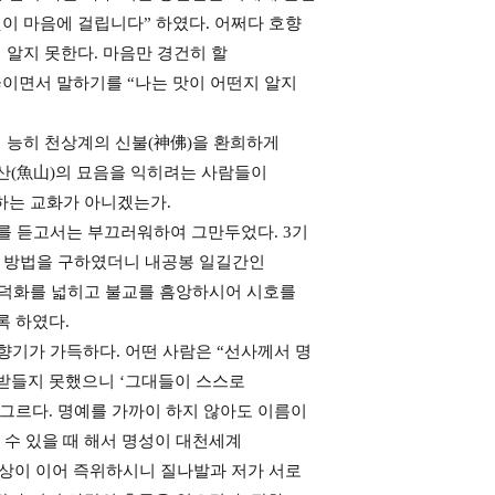
것이 마음에 걸립니다” 하였다. 어쩌다 호향
 알지 못한다. 마음만 경건히 할
끓이면서 말하기를 “나는 맛이 어떤지 알지
 능히 천상계의 신불(神佛)을 환희하게
어산(魚山)의 묘음을 익히려는 사람들이
하는 교화가 아니겠는가.
를 듣고서는 부끄러워하여 그만두었다. 3기
할 방법을 구하였더니 내공봉 일길간인
 덕화를 넓히고 불교를 흠앙하시어 시호를
록 하였다.
향기가 가득하다. 어떤 사람은 “선사께서 명
 받들지 못했으니 ‘그대들이 스스로
 그르다. 명예를 가까이 하지 않아도 이름이
 수 있을 때 해서 명성이 대천세계
금상이 이어 즉위하시니 질나발과 저가 서로