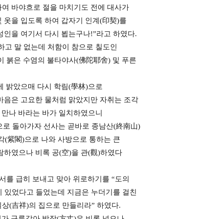
하여 바야흐로 절을 마치기도 전에 대사가
 옷을 입도록 하여 갑자기 인계(印契)를
성인을 여기서 다시 뵙는구나!”라고 하였다.
하고 말 없는데 처함이 참으로 칠도인
이 붉은 수염의 불타야사(佛陀耶舍) 및 푸른
에 밝았으매 다시 학림(學林)으로
 마음은 고요한 물처럼 맑았지만 자취는 조각
로 만나 바라는 바가 일치하였으니
으로 돌아가자 선사는 곧바로 종남산(終南山)
각(紫閣)으로 나와 사방으로 통하는 큰
람하였으나 비록 공(空)을 관(觀)하였다
 칙서를 급히 보내고 맞아 위로하기를 “도의
걸이 있었다고 들었는데 지금은 누더기를 걸친
상(吉祥)의 집으로 만들리라” 하였다.
이가 구름같아 방장(方丈)은 비록 넓으나