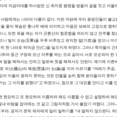
이며 자금어대를 하사받은 신 최치원 왕명을 받들어 글을 짓고 아울러
며 사람에게는 나라의 다름이 없다. 이런 까닭에 우리 동방인들이 불교
을 좇아 목숨은 통나무 배에 의지하고 마음은 보배의 고장으로 향하
니, 또한 옥을 캐는 자가 곤륜산의 험준함을 꺼리지 않고 진주를 찾
으니 빛이 오승(五乘)을 두루 비추었고 유익한 말[가효]을 얻으니 미
능히 한 나라로 하여금 인(仁)을 일으키게 하였다. 그러나 학자들이 
리하여 둥근 구멍에 모난 자루를 박는 것과 같아서 서로 모순되어 한
써 말을 해쳐서는 안되고 말로써 뜻을 해쳐서도 안된다. 예기에 이른바
로 여산(廬山)의 혜원(慧遠)이 논(論)을 지어 이르기를 “여래가 주공
있어 아울러 응하지 못하는 것은 만물을 능히 함께 받아들이지 못하기
가는 그 이치를 밝혔다”고 하였으니, 참으로 그 대요를 안다고 이를 
 현묘하고 또 현묘하여 이름하려 해도 이름할 수 없고 설명하려 해도
끝내 바람을 잡아매는 것 같고 그림자처럼 가서 붙잡기 어렵다. 그러나
우랴. 공자가 문하 제자에게 일러 말하기를 “내 말하지 않으련다. 하