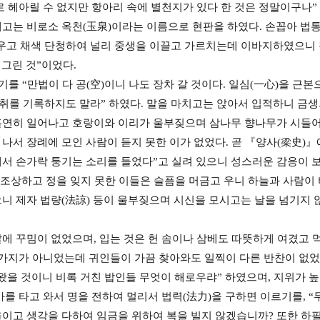
로 헤아릴 수 없지만 항아리 속에 별천지가 있다 한 것은 정말이구나
고는 비로소 옥천(玉泉)이라는 이름으로 현판을 하였다. 손꼽아 법통
우고 채색 단청하여 널리 중생을 이끌고 가르치는데 이바지하였으니 경
 그린 것”이었다.
고하기를 “만법이 다 공(空)이니 나도 장차 갈 것이다. 일심(一心)을 근
취를 기록하지도 말라” 하였다. 말을 마치고는 앉아서 입적하니 금생의 
연히 일어나고 호랑이와 이리가 울부짖으며 삼나무 향나무가 시들어
서 장례에 모인 사람이 듣지 못한 이가 없었다. 곧 『양사(梁史)』
서 손가락 퉁기는 소리를 들었다”고 실려 있으니 성스러운 감응이 
 조상하고 정을 잊지 못한 이들은 슬픔을 머금고 우니 하늘과 사람이
니 제자 법량(法諒) 등이 울부짖으며 시신을 모시고는 날을 넘기지
에 꾸밈이 없었으며, 입는 것은 헌 솜이나 삼베도 따뜻하게 여겼고 먹
 가지가 아니었는데 귀인들이 가끔 찾아와도 일찍이 다른 반찬이 없었
왔을 것이니 비록 거친 밥인들 무엇이 해로우랴” 하였으며, 지위가 높
를 타고 와서 명을 전하여 멀리서 법력(法力)을 구하면 이르기를, “
이고 생각을 다하여 임금을 위하여 복을 빌지 않겠습니까? 또한 하필