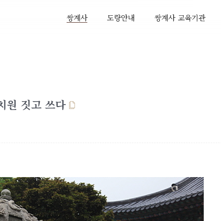
쌍계사
도량안내
쌍계사 교육기관
치원 짓고 쓰다