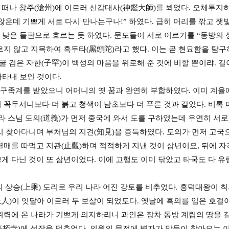
을 떠나 창주(滄州)에 이르러 신감대사(神鑑大師)를 뵈었다. 오체투지
은데 기쁘게 서로 다시 만나는구나!” 하였다. 급히 머리를 깎고 잿빛
이 낮은 들판으로 흐르는 듯 하였다. 문도들이 서로 이르기를 “동방의 
르지 않고 지목하여 흑두타(黑頭陀)라고 했다. 이는 곧 현묘함을 탐구
굴 검은 자한(子罕)이 백성의 마음을 위로해 준 것에 비할 뿐이랴. 길
나타내 보인 것이다.
서 구족계를 받았으니 어머니의 옛 꿈과 완연히 부합하였다. 이미 계율
 꼭두서니보다 더 붉고 청색이 남초보다 더 푸른 것과 같았다. 비록
나라 스님 도의(道義)가 먼저 중국에 와서 도를 구하였는데 우연히 서
리 찾아다니며 부처님의 지견(知見)을 증득하였다. 도의가 먼저 고국
열매를 따먹고 지관(止觀)하며 적적하게 지낸 것이 삼년이요, 뒤에 자
 다닌 것이 또 삼년이었다. 이에 고행도 이미 닦았고 타국도 다 유
覺)의 상승(上乘) 도리로 우리 나라 어진 강토를 비추었다. 흥덕대왕이
上人)이 잇달아 이르러 두 보살이 되었도다. 옛날에 흑의를 입은 호
위력에 온 나라가 기쁘게 의지하리니 과인은 장차 동방 계림의 땅을 길
長栢寺)에 석장을 멈추었다. 의원의 문전에 병자가 많듯이 찾아오는 