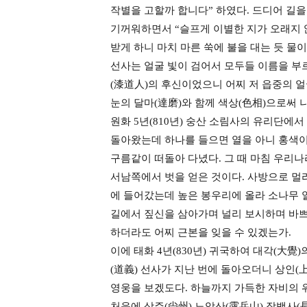
작별을 고할까 합니다” 하였다. 드디어 길
기꺼워하면서 “슬프게 이별한 지가 오래지 않
받게 하니 마치 마른 쑥에 불을 대는 듯 물
선사는 얼굴 빛이 검어서 모두들 이름을 부
(漆道人)의 후신이었으니 어찌 저 읍중의 얼
눈의 달마(達磨)와 함께 색상(色相)으로써 
원화 5년(810년) 숭산 소림사의 유리단에
돌아왔는데 하나를 들으면 열을 아니 홍색이
구름같이 떠돌아 다녔다. 그 때 마침 우리
서남쪽에서 벗을 얻은 것이다. 사방으로 멀
에 들어갔는데 높은 봉우리에 올라 소나무 
길에서 짚신을 삼아가며 널리 보시하며 바쁘게
하더라도 어찌 근본을 잊을 수 있겠는가.
이에 태화 4년(830년) 귀국하여 대각(大
(道義) 선사가 지난 번에 돌아오더니 상인(
영웅을 보겠도다. 하늘까지 가득한 자비의 
처음에 상주(尙州) 노악산(露岳山) 장백사(