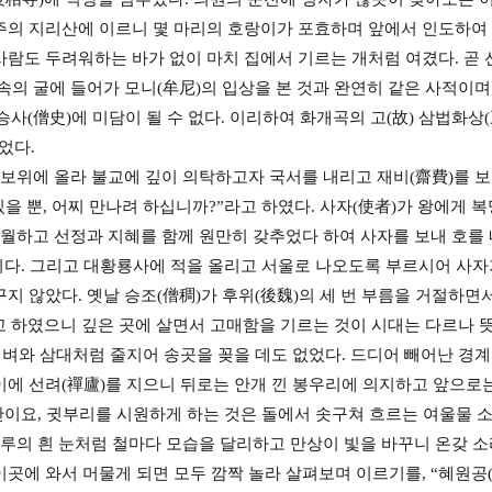
주의 지리산에 이르니 몇 마리의 호랑이가 포효하며 앞에서 인도하여 
사람도 두려워하는 바가 없이 마치 집에서 기르는 개처럼 여겼다. 곧 
속의 굴에 들어가 모니(牟尼)의 입상을 본 것과 완연히 같은 사적이며
 승사(僧史)에 미담이 될 수 없다. 이리하여 화개곡의 고(故) 삼법화상
었다.
기 보위에 올라 불교에 깊이 의탁하고자 국서를 내리고 재비(齋費)를
있을 뿐, 어찌 만나려 하십니까?”라고 하였다. 사자(使者)가 왕에게 
초월하고 선정과 지혜를 함께 원만히 갖추었다 하여 사자를 보내 호를 
것이다. 그리고 대황룡사에 적을 올리고 서울로 나오도록 부르시어 사
지 않았다. 옛날 승조(僧稠)가 후위(後魏)의 세 번 부름을 거절하면
 하였으니 깊은 곳에 살면서 고매함을 기르는 것이 시대는 다르나 뜻
 벼와 삼대처럼 줄지어 송곳을 꽂을 데도 없었다. 드디어 빼어난 경
이에 선려(禪廬)를 지으니 뒤로는 안개 낀 봉우리에 의지하고 앞으로
 산이요, 귓부리를 시원하게 하는 것은 돌에서 솟구쳐 흐르는 여울물 소
산마루의 흰 눈처럼 철마다 모습을 달리하고 만상이 빛을 바꾸니 온갖 
곳에 와서 머물게 되면 모두 깜짝 놀라 살펴보며 이르기를, “혜원공