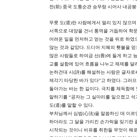
전(前) 중국 도통순관 승무랑 시어사 내공봉
무릇 도(道)란 사람에게서 멀리 있지 않으
서쪽으로 대양을 건너 통역을 거듭하여 학문
어려운 일을 먼저하고 얻는 것을 뒤로 하였으
않는 것과 같았다. 드디어 지혜의 횃불을 얻
많은 사람들로 하여금 선(善)에 들게 하고 
교를 설함에 있어 흐름을 나누고 체제를 달
논하건대 시(詩)를 해설하는 사람은 글자로
제각기 타당한 바가 있다”고 하였다. 그러므
돌아가는 바는 한 길이다. 극치를 체득함에 
말하기를 “공자는 그 실마리를 일으켰고 석
도(道)를 말할 수 있다.
부처님께서 심법(心法)을 말씀하신 데 이르면
하더라도 그 달을 가리킨 손가락을 잊기란 
시작되는 것이니 비유를 취한들 무엇이 해로