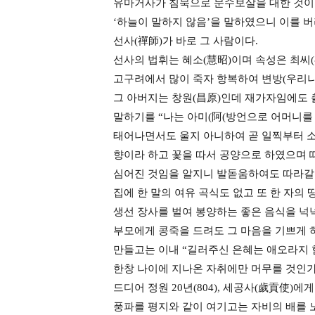
유마거사가 침묵으로 문수보살을 대한 것이나
‘하늘이 말하지 않음’을 말하였으니 이를 버
선사(禪師)가 바로 그 사람이다.
선사의 법휘는 혜소(慧昭)이며 속성은 최씨(
고구려에서 많이 죽자 항복하여 변방(우리나
그 아버지는 창원(昌原)인데 재가자임에도 
말하기를 “나는 아미(阿(방언으로 어머니를
태어나면서도 울지 아니하여 곧 일찍부터 소
향이라 하고 꽃을 따서 공양으로 하였으며 
심어진 것임을 알지니 발돋움하여도 따라갈 
집에 한 말의 여유 곡식도 없고 또 한 자의
생선 장사를 벌여 봉양하는 좋은 음식을 넉
부모에게 콩죽을 드려도 그 마음을 기쁘게 
만들고는 이내 “길러주신 은혜는 애오라지 
한창 나이에 지나온 자취에만 머무를 것인가
드디어 정원 20년(804), 세공사(歲貢使
풍파를 평지와 같이 여기고는 자비의 배를 