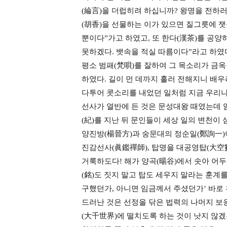
(綸言)을 더럽히려 하십니까? 왕명을 전하러
(胡香)을 선물하는 이가 있으면 질그릇에 잿
뿐이다”가고 하였고, 또 한다(漢茶)를 공양
못하겠다. 뱃속을 적실 따름이다”라고 하였다
평소 범패(梵唄)를 잘하여 그 목소리가 금
하였다. 길이 먼 데까지 흘러 전해지니 배
다투어 콧소리를 내었던 일처럼 지금 우리나
선사가 열반에 든 것은 문성대왕 때였는데 
(紀)를 지난 뒤 문인들이 세상 일의 변천
양진방(楊晉方)과 숭문대의 정순일(鄭詢一)
진감선사(眞鑑禪師), 탑명을 대공영탑(大空
거룩하도다! 해가 양곡(暘谷)에서 솟아 어
(銘)도 짓지 말고 탑도 세우지 말라는 훈
구했던가, 아니면 임금께서 주셨던가’ 바로 
드러난 것은 선정을 닦은 법력의 나머지 보
(大千世界)에 떨치도록 하는 것이 낫지 않