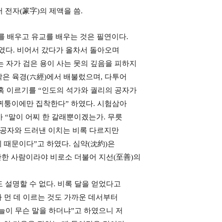
 전자(篆字)의 제액을 씀.
를 배우고 유교를 배우는 것은 필연이다.
였다. 비어서 갔다가 올차서 돌아오며
는 자가 검은 용이 사는 못의 깊음을 피하지
각은 육경(六經)에서 배불렀으며, 다투어
간혹 이르기를 “인도의 석가와 궐리의 공자가
 귀퉁이에만 집착한다” 하였다. 시험삼아
 “말이 어찌 한 갈래뿐이겠는가. 무릇
, 공자와 드러낸 이치는 비록 다르지만
 때문이다”고 하였다. 심약(沈約)은
만한 사람이라야 비로소 더불어 지선(至善)의
 설명할 수 없다. 비록 달을 얻었다고
 먼 데 이르는 것도 가까운 데서부터
늘이 무슨 말을 하더냐”고 하였으니 저