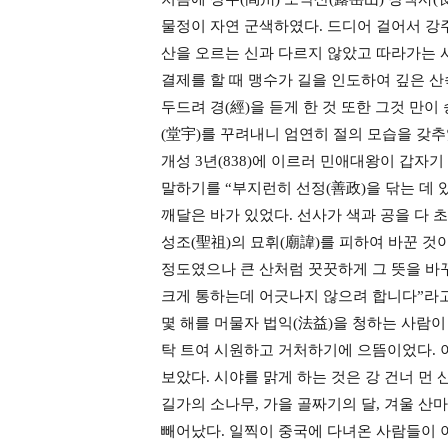
물정이 자연 군색하였다. 드디어 걸어서 강
산을 오르는 신과 다르지 않았고 따라가는 
결제를 할 때 맹수가 길을 인도하여 깊은 산
두드려 경(經)을 듣게 한 것 또한 그것 만이
(堂宇)를 꾸려내니 엄연히 절의 모습을 갖추
개성 3년(838)에 이르러 민애대왕이 갑자
말하기를 “부지런히 선정(善政)을 닦는 데 
깨달은 바가 있었다. 선사가 색과 공을 다 
성조(聖祖)의 묘휘(廟諱)를 피하여 바꾼 
정도였으나 큰 산처럼 꿋꿋하게 그 뜻을 바꾸
크게 통하는데 어긋나지 않으려 합니다”라고
몇 해를 머물자 법익(法益)을 청하는 사람이
탁 트여 시원하고 거처하기에 으뜸이었다. 
보았다. 시야를 맑게 하는 것은 강 건너 먼
길가의 소나무, 가을 골짜기의 달, 겨울 
빼어났다. 일찍이 중국에 다녀온 사람들이 이