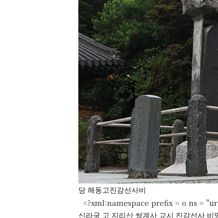
당 해동고진감선사비
<?xml:namespace prefix = o ns = "urn
신라국 고 지리산 쌍계사 교시 진감선사 비