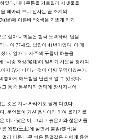
” 하였다. 대나무통을 가로질러 시냇물을
을 헤아려 보니 선사는 곧 조계의
(經)에 이른바 “중생을 기쁘게 하기
본으로 삼아 너희들은 힘써 노력하라. 탑을
나이 77세요, 법랍이 41년이었다. 이 때
졌다. 얼마 뒤 자주색 구름이 하늘을
에 “시중 저상(褚翔)이 일찌기 사문을 청하여
보이지 않게 나타난 것이 어찌 꾸밈이겠는가.
 비통하게 애도함을 단연코 알 수 있었다.
 않고 동쪽 봉우리의 언덕에 장사지내어
는 것은 겨나 싸라기도 달게 여겼다.
다. 문인들이 거친 음식이라 하여 올리기를
은 이나 낮은 이, 그리고 늙은이와 젊은이를
무릇 왕토(王土)에 살면서 불일(佛日)을
 멀리 마른 나무 썩은 등걸같은 저에게 윤언