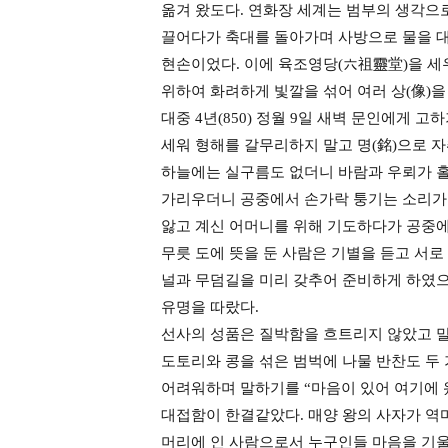
옮겨 왔도다. 연화장 세계는 범부의 생각으
끌어다가 축대를 돌아가며 사방으로 물을 대
현손이었다. 이에 육조영당(六祖靈堂)을 세
위하여 화려하게 빛깔을 섞어 여러 상(像)을
대중 4년(850) 정월 9일 새벽 문인에게 
세워 형해를 갈무리하지 말고 명(銘)으로 자
하늘에는 실구름도 없더니 바람과 우뢰가 홀
가리우더니 공중에서 손가락 퉁기는 소리가 나
앓고 계신 어머니를 위해 기도하다가 공중에
무릇 도에 뜻을 둔 사람은 기별을 듣고 서로
널과 무덤길을 미리 갖추어 준비하게 하였으
유명을 따랐다.
선사의 성품은 질박함을 흐트리지 않았고 말
도토리와 콩을 섞은 범벅에 나물 반찬도 두
어려워하며 말하기를 “마음이 있어 여기에 
대접함이 한결같았다. 매양 왕의 사자가 역마
머리에 인 사람으로서 누구인들 마음을 기울