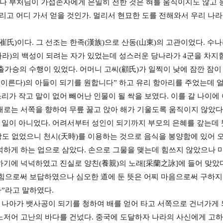
 부처님이 가섭존자에게 은밀히 전한 것은 혀를 움직이지도 않고 능
리고 어디 가서 얻을 것인가. 멀리서 현묘한 도를 전해와서 우리 나
崔氏)이다. 그 선조는 한족(漢族)으로 산동(山東)의 고관이었다. 
라)의 백성이 되려는 자가 있었는데 성스러운 당나라가 4군을 차지
출가승의 수행이 있었다. 어머니 고씨(顧氏)가 일찍이 낮에 잠깐 잠이
 이른다)의 아들이 되기를 원합니다” 하고 유리 항아리를 주었는데 
리가 작고 말이 없어 빼어난 인물이 될 싹을 보였다. 이를 갈 나이에
때로는 서쪽을 향하여 무릎 꿇고 앉아 해가 기울도록 움직이지 않았다.
일이 아니었다. 어려서부터 성인이 되기까지 부모의 은혜를 갚는데 
 땅도 없었으니 천시(天時)를 이용하는 것으로 음식을 봉양함에 있어 
넉하게 하는 업으로 삼았다. 손으로 그물을 맺는데 힘쓰지 않았으나 마
하기에 넉넉하였고 진실로 양친(養親)의 노래[采蘭之詠]에 들어 맞았다
힘으로써 보답하였으나 심오한 道에 둔 뜻은 어찌 마음으로써 구하지
”라고 말하였다.
)에게 나아가 뱃사공이 되기를 청하여 배를 얻어 타고 서쪽으로 건너가게
노저어 고난의 바다를 건넜다. 중국에 도달하자 나라의 사신에게 고하