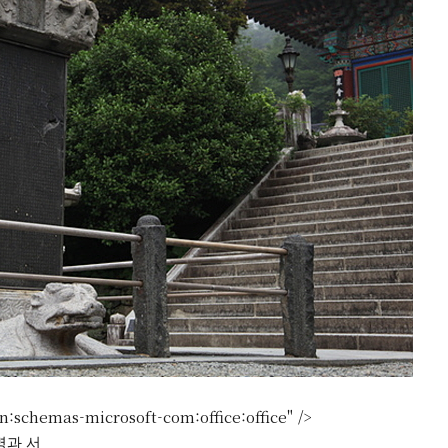
:schemas-microsoft-com:office:office" />
명과 서