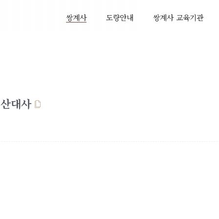
쌍계사
도량안내
쌍계사 교육기관
서산대사