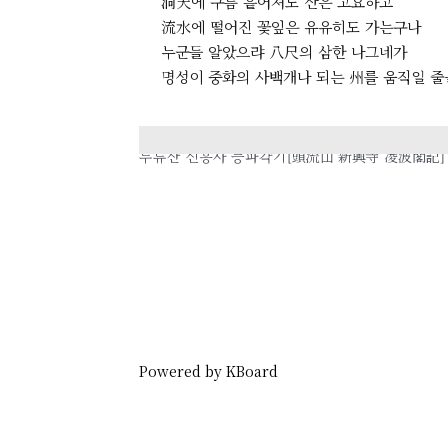
洞天에 구름 흩어져도 산은 고요하고
流水에 떨어진 꽃잎은 유유히도 가는구나
누군들 알았으랴 八尺의 삼한 나그네가
명성이 중화의 사백개나 되는 州를 움직일 줄
이전
두류산 신흥사 능파각기[頭流山 新興寺 凌波閣記]
Powered by KBoard