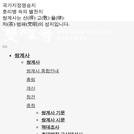
국가지정명승지
호리병 속의 별천지
쌍계사는 선(禪)·교(敎)·율(律)·
차(茶)·범패(梵唄)의 성지입니다.
쌍계사
쌍계사
쌍계사 종합안내
총림
개산
창건
중창
쌍계사 기문
쌍계사 시문
역대조사