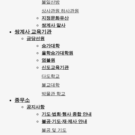
불일산방
상사관원 하사관원
지정문화유산
쌍계사 말사
쌍계사 교육기관
금당선원
승가대학
율학승가대학원
염불원
신도교육기관
다도학교
불교대학
박물관 학교
종무소
공지사항
기도∙법회∙행사 종합 안내
불공∙기도∙재∙제사 안내
불공 및 기도