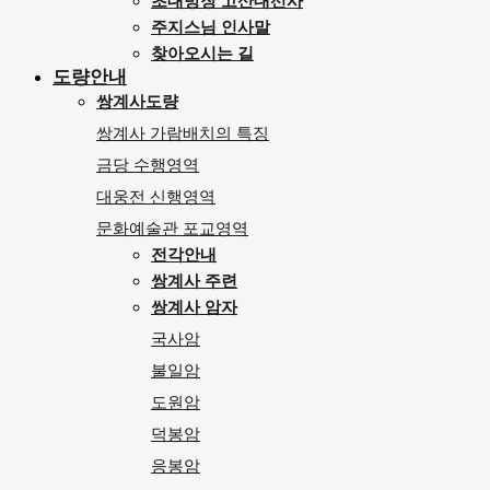
초대방장 고산대선사
주지스님 인사말
찾아오시는 길
도량안내
쌍계사도량
쌍계사 가람배치의 특징
금당 수행영역
대웅전 신행영역
문화예술관 포교영역
전각안내
쌍계사 주련
쌍계사 암자
국사암
불일암
도원암
덕봉암
응봉암