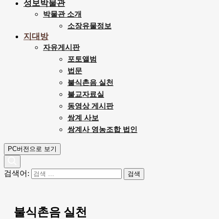
성보박물관
박물관 소개
소장유물정보
지대방
자유게시판
포토앨범
법문
불식촌음 실천
불교자료실
동영상 게시판
쌍계 사보
쌍계사 영농조합 법인
PC버전으로 보기
검색어:
불식촌음 실천