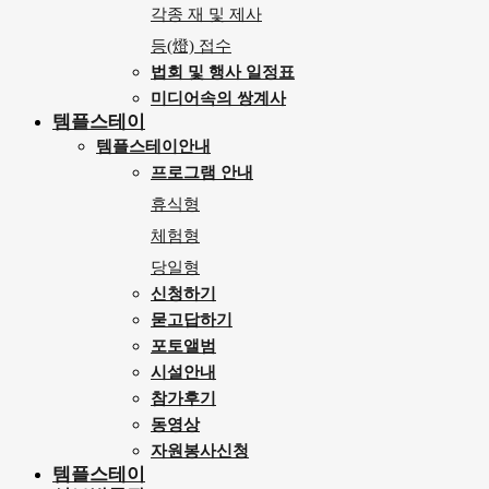
각종 재 및 제사
등(燈) 접수
법회 및 행사 일정표
미디어속의 쌍계사
템플스테이
템플스테이안내
프로그램 안내
휴식형
체험형
당일형
신청하기
묻고답하기
포토앨범
시설안내
참가후기
동영상
자원봉사신청
템플스테이