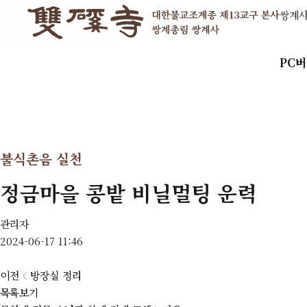
쌍계
PC
불식촌음 실천
정금마을 콩밭 비닐멀팅 운력
관리자
2024-06-17 11:46
이전
방장실 정리
목록보기