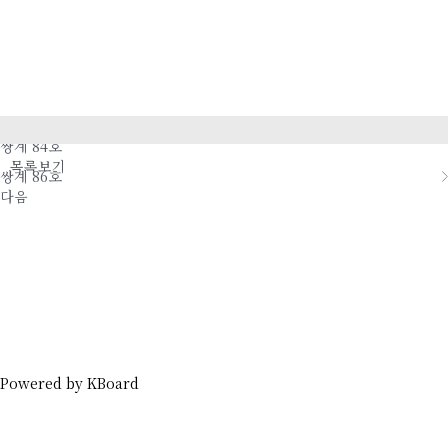
이전
쌍계 84호
목록보기
쌍계 86호
다음
Powered by KBoard