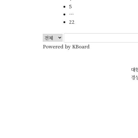
5
⋯
22
Powered by KBoard
대
경