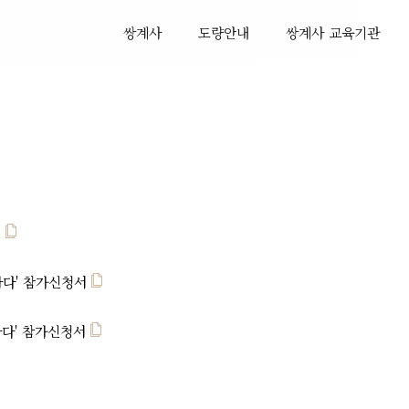
쌍계사
도량안내
쌍계사 교육기관
서
나다' 참가신청서
나다' 참가신청서