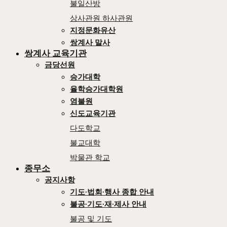
불일산방
상사관원 하사관원
지정문화유산
쌍계사 말사
쌍계사 교육기관
금당선원
승가대학
율학승가대학원
염불원
신도교육기관
다도학교
불교대학
박물관 학교
종무소
공지사항
기도∙법회∙행사 종합 안내
불공∙기도∙재∙제사 안내
불공 및 기도