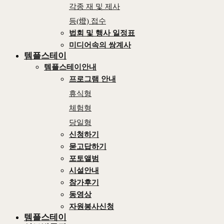
각종 재 및 제사
등(燈) 접수
법회 및 행사 일정표
미디어속의 쌍계사
템플스테이
템플스테이안내
프로그램 안내
휴식형
체험형
당일형
신청하기
묻고답하기
포토앨범
시설안내
참가후기
동영상
자원봉사신청
템플스테이