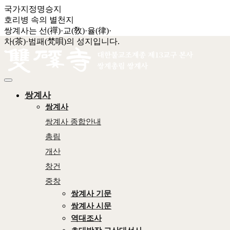
국가지정명승지
호리병 속의 별천지
쌍계사는 선(禪)·교(敎)·율(律)·
차(茶)·범패(梵唄)의 성지입니다.
쌍계사
쌍계사
쌍계사 종합안내
총림
개산
창건
중창
쌍계사 기문
쌍계사 시문
역대조사