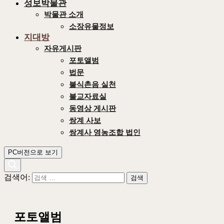
성보박물관
박물관 소개
소장유물정보
지대방
자유게시판
포토앨범
법문
불식촌음 실천
불교자료실
동영상 게시판
쌍계 사보
쌍계사 영농조합 법인
PC버전으로 보기
검색어:
포토앨범