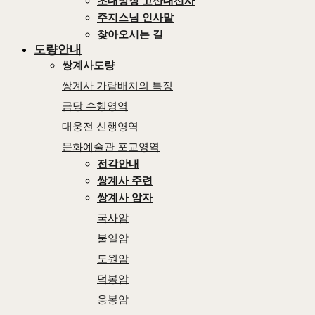
초대방장 고산대선사
주지스님 인사말
찾아오시는 길
도량안내
쌍계사도량
쌍계사 가람배치의 특징
금당 수행영역
대웅전 신행영역
문화예술관 포교영역
전각안내
쌍계사 주련
쌍계사 암자
국사암
불일암
도원암
덕봉암
응봉암