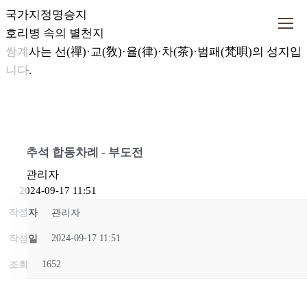
국가지정명승지
호리병 속의 별천지
쌍계사는 선(禪)·교(敎)·율(律)·
차(茶)·범패(梵唄)의 성지입
니다.
추석 합동차례 - 부도전
관리자
2024-09-17 11:51
작성자
관리자
2024-09-17 11:51
작성일
1652
조회