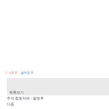
좋아요
0
싫어요
0
이전
추석 합동차례 - 영모전
목록보기
추석 합동차례 - 팔영루
다음