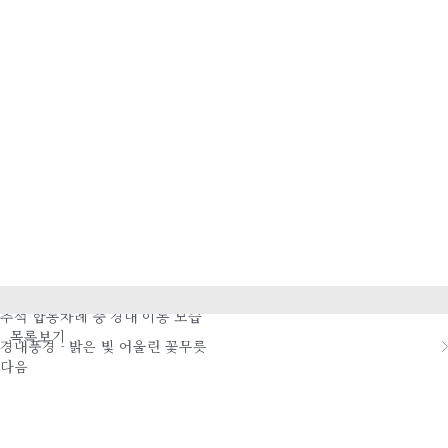
이전
추석 합동차례 중 경내 이동 모습
목록보기
경내풍경 - 밝은 빛 어울린 꽃무릇
다음