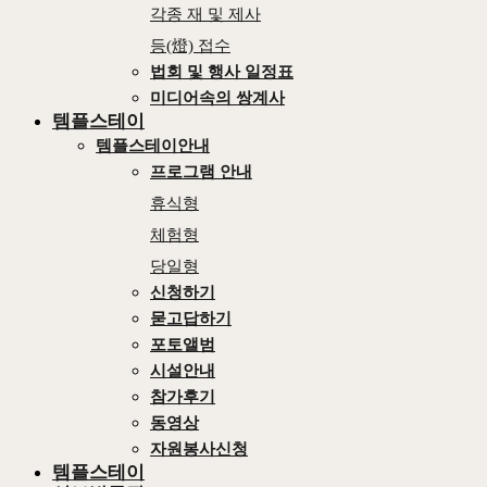
각종 재 및 제사
등(燈) 접수
법회 및 행사 일정표
미디어속의 쌍계사
템플스테이
템플스테이안내
프로그램 안내
휴식형
체험형
당일형
신청하기
묻고답하기
포토앨범
시설안내
참가후기
동영상
자원봉사신청
템플스테이