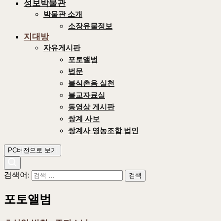
성보박물관
박물관 소개
소장유물정보
지대방
자유게시판
포토앨범
법문
불식촌음 실천
불교자료실
동영상 게시판
쌍계 사보
쌍계사 영농조합 법인
PC버전으로 보기
검색어:
포토앨범