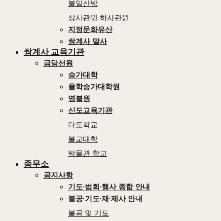
불일산방
상사관원 하사관원
지정문화유산
쌍계사 말사
쌍계사 교육기관
금당선원
승가대학
율학승가대학원
염불원
신도교육기관
다도학교
불교대학
박물관 학교
종무소
공지사항
기도∙법회∙행사 종합 안내
불공∙기도∙재∙제사 안내
불공 및 기도