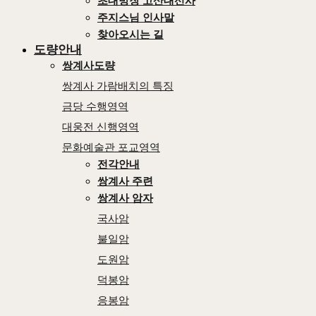
초대방장 고산대선사
주지스님 인사말
찾아오시는 길
도량안내
쌍계사도량
쌍계사 가람배치의 특징
금당 수행영역
대웅전 신행영역
문화예술관 포교영역
전각안내
쌍계사 주련
쌍계사 암자
국사암
불일암
도원암
덕봉암
응봉암