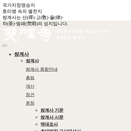
국가지정명승지
호리병 속의 별천지
쌍계사는 선(禪)·교(敎)·율(律)·
차(茶)·범패(梵唄)의 성지입니다.
쌍계사
쌍계사
쌍계사 종합안내
총림
개산
창건
중창
쌍계사 기문
쌍계사 시문
역대조사