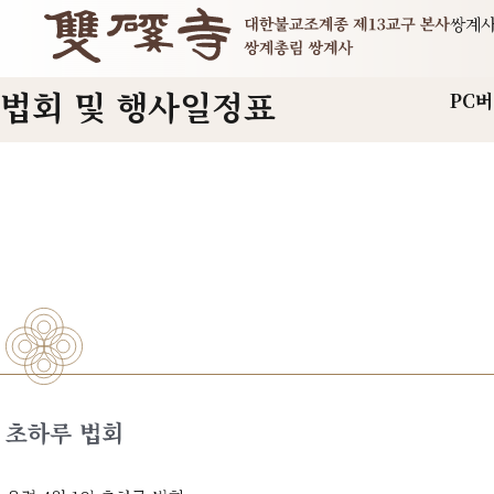
쌍계
법회 및 행사일정표
PC
초하루 법회