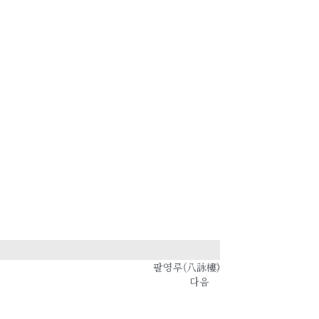
팔영루(八詠樓)
다음