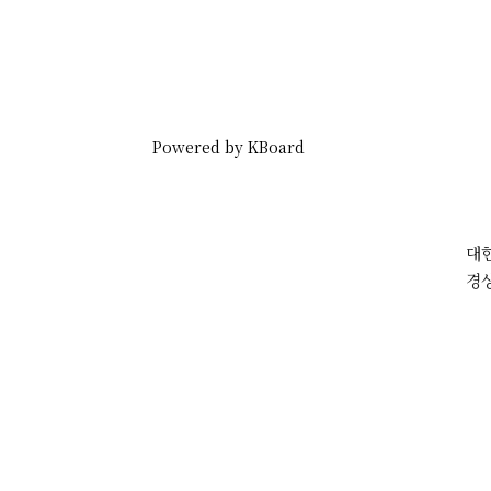
Powered by KBoard
대
경