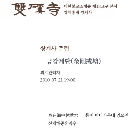
쌍계사 주련
금강계단(金剛戒壇)
최고관리자
2010-07-21 19:00
身在海中休覓水
몸이 바다가운데 있으면
신재해중휴멱수