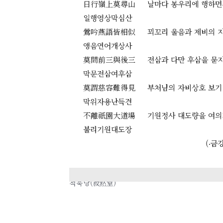
日行嶺上莫尋山
날마다 봉우리에 행하면
일행영상막심산
鶯吟燕語皆相似
꾀꼬리 울음과 제비의 
앵음연어개상사
莫問前三與後三
전삼과 다만 후삼을 묻지
막문전삼여후삼
莫謂慈容難得見
부처님의 자비상호 보기
막위자용난득견
不離祇園大道場
기원정사 대도량을 여의
불리기원대도장
(‧금
이전
적묵당(寂黙堂)