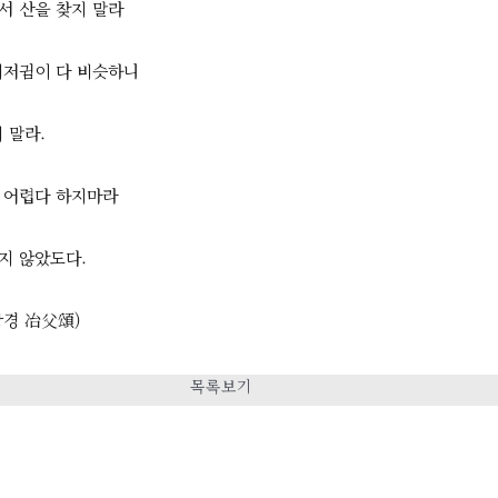
서 산을 찾지 말라
지저귐이 다 비슷하니
 말라.
 어렵다 하지마라
지 않았도다.
강경 冶父頌)
목록보기