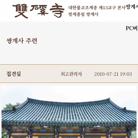
쌍계
PC
쌍계사 주련
접견실
최고관리자
2010-07-21 19:03