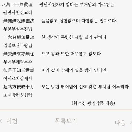
八萬四千眞敎理
팔만사천가지 참다운 부처님의 가르침은
팔만사천진교리
無聞無說無盡法
들음없고 설함없으며 다함없는 법이로다.
무문무설무진법
一念普觀無量劫
한 생각에 무량한 세월 널리 관하니
일념보관무량겁
無去無來亦無住
오고 감과 또한 머무름도 없도다
무거무래역무주
如是了知三世事
이와 같이 삼세의 일을 밝게 안다면
여시료지삼세사
超諸方便成十力
모든 방편 뛰어넘어 십력 갖춘 부처님 이루리라.
초제방편성십력
(화엄경 광명각품 게송)
목록보기
이전
다음