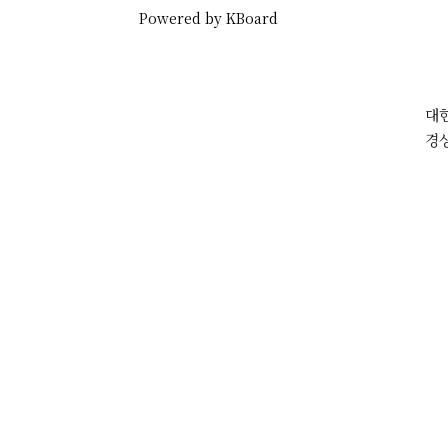
Powered by KBoard
대
경