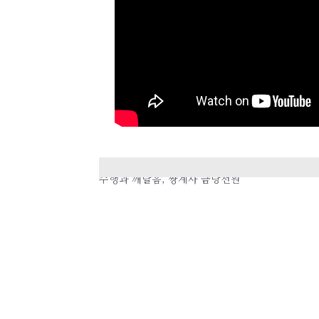
이전
수행과 깨달음, 쌍계사 금당선원