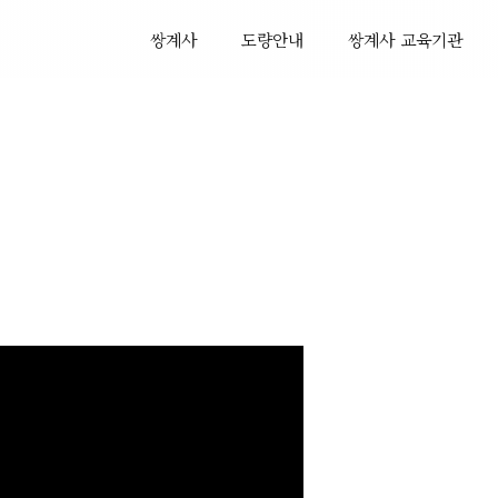
쌍계사
도량안내
쌍계사 교육기관