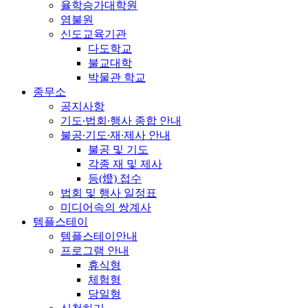
율학승가대학원
염불원
신도교육기관
다도학교
불교대학
박물관 학교
종무소
공지사항
기도∙법회∙행사 종합 안내
불공∙기도∙재∙제사 안내
불공 및 기도
각종 재 및 제사
등(燈) 접수
법회 및 행사 일정표
미디어속의 쌍계사
템플스테이
템플스테이안내
프로그램 안내
휴식형
체험형
당일형