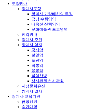
도량안내
쌍계사도량
쌍계사 가람배치의 특징
금당 수행영역
대웅전 신행영역
문화예술관 포교영역
전각안내
쌍계사 주련
쌍계사 암자
국사암
불일암
도원암
덕봉암
응봉암
불일산방
상사관원 하사관원
지정문화유산
쌍계사 말사
쌍계사 교육기관
금당선원
승가대학