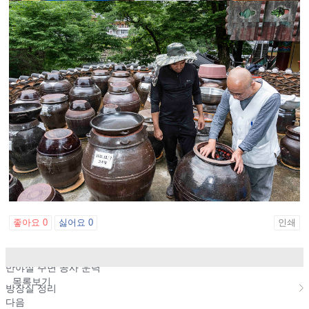
좋아요
0
싫어요
0
인쇄
이전
반야실 주변 공사 운력
목록보기
방장실 정리
다음