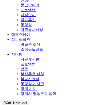
신청하기
묻고답하기
포토앨범
시설안내
참가후기
동영상
자원봉사신청
템플스테이
성보박물관
박물관 소개
소장유물정보
지대방
자유게시판
포토앨범
법문
불식촌음 실천
불교자료실
동영상 게시판
쌍계 사보
쌍계사 영농조합 법인
PC버전으로 보기