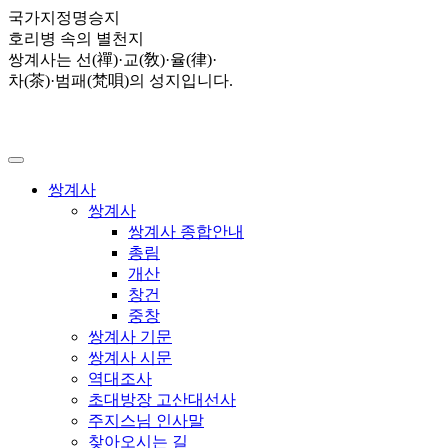
국가지정명승지
호리병 속의 별천지
쌍계사는 선(禪)·교(敎)·율(律)·
차(茶)·범패(梵唄)의 성지입니다.
쌍계사
쌍계사
쌍계사 종합안내
총림
개산
창건
중창
쌍계사 기문
쌍계사 시문
역대조사
초대방장 고산대선사
주지스님 인사말
찾아오시는 길