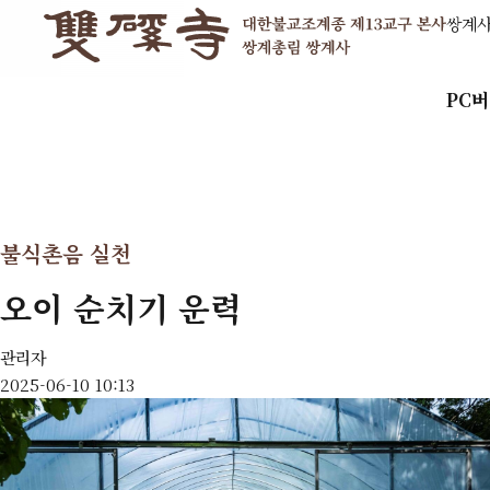
쌍계
PC
불식촌음 실천
오이 순치기 운력
관리자
2025-06-10 10:13