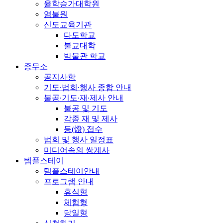
율학승가대학원
염불원
신도교육기관
다도학교
불교대학
박물관 학교
종무소
공지사항
기도∙법회∙행사 종합 안내
불공∙기도∙재∙제사 안내
불공 및 기도
각종 재 및 제사
등(燈) 접수
법회 및 행사 일정표
미디어속의 쌍계사
템플스테이
템플스테이안내
프로그램 안내
휴식형
체험형
당일형