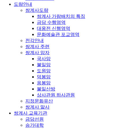
도량안내
쌍계사도량
쌍계사 가람배치의 특징
금당 수행영역
대웅전 신행영역
문화예술관 포교영역
전각안내
쌍계사 주련
쌍계사 암자
국사암
불일암
도원암
덕봉암
응봉암
불일산방
상사관원 하사관원
지정문화유산
쌍계사 말사
쌍계사 교육기관
금당선원
승가대학