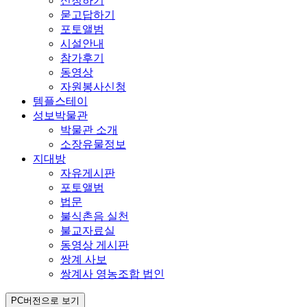
신청하기
묻고답하기
포토앨범
시설안내
참가후기
동영상
자원봉사신청
템플스테이
성보박물관
박물관 소개
소장유물정보
지대방
자유게시판
포토앨범
법문
불식촌음 실천
불교자료실
동영상 게시판
쌍계 사보
쌍계사 영농조합 법인
PC버전으로 보기