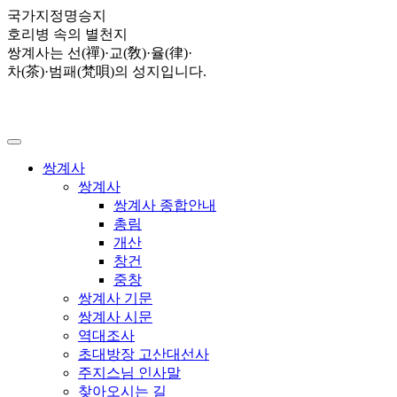
국가지정명승지
호리병 속의 별천지
쌍계사는 선(禪)·교(敎)·율(律)·
차(茶)·범패(梵唄)의 성지입니다.
쌍계사
쌍계사
쌍계사 종합안내
총림
개산
창건
중창
쌍계사 기문
쌍계사 시문
역대조사
초대방장 고산대선사
주지스님 인사말
찾아오시는 길