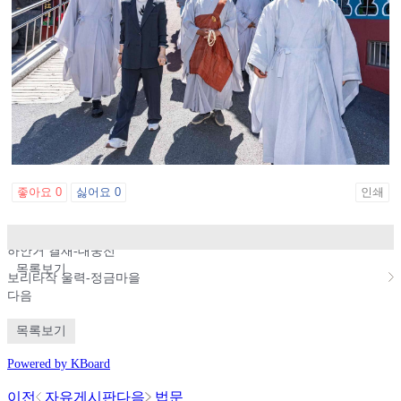
좋아요
0
싫어요
0
인쇄
이전
하안거 결재-대웅전
목록보기
보리타작 울력-정금마을
다음
목록보기
Powered by KBoard
이전
자유게시판
다음
법문