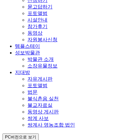
신청하기
묻고답하기
포토앨범
시설안내
참가후기
동영상
자원봉사신청
템플스테이
성보박물관
박물관 소개
소장유물정보
지대방
자유게시판
포토앨범
법문
불식촌음 실천
불교자료실
동영상 게시판
쌍계 사보
쌍계사 영농조합 법인
PC버전으로 보기