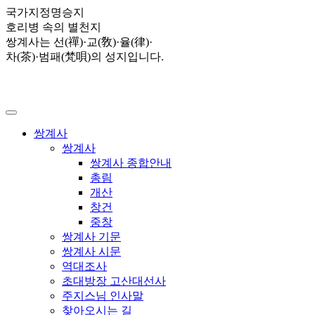
국가지정명승지
호리병 속의 별천지
쌍계사는 선(禪)·교(敎)·율(律)·
차(茶)·범패(梵唄)의 성지입니다.
쌍계사
쌍계사
쌍계사 종합안내
총림
개산
창건
중창
쌍계사 기문
쌍계사 시문
역대조사
초대방장 고산대선사
주지스님 인사말
찾아오시는 길