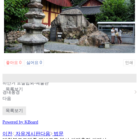
좋아요
0
싫어요
0
인쇄
이전
하안거 포살법회-예술관
목록보기
경내풍경
다음
목록보기
Powered by KBoard
이전
자유게시판
다음
법문