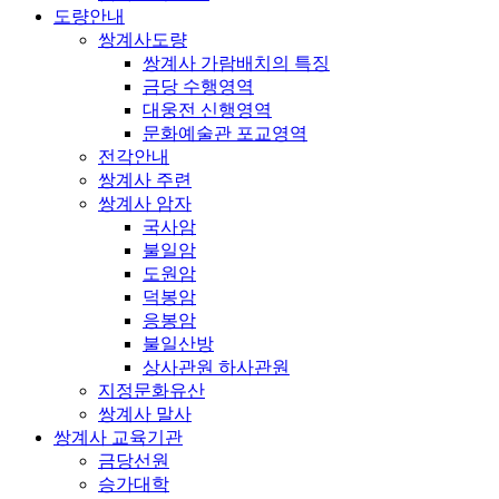
도량안내
쌍계사도량
쌍계사 가람배치의 특징
금당 수행영역
대웅전 신행영역
문화예술관 포교영역
전각안내
쌍계사 주련
쌍계사 암자
국사암
불일암
도원암
덕봉암
응봉암
불일산방
상사관원 하사관원
지정문화유산
쌍계사 말사
쌍계사 교육기관
금당선원
승가대학