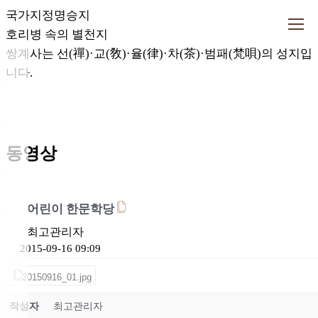
국가지정명승지
호리병 속의 별천지
쌍계사는 선(禪)·교(敎)·율(律)·
차(茶)·범패(梵唄)의 성지입
니다.
동영상
어린이 한문학당
최고관리자
2015-09-16 09:09
20150916_01.jpg
작성자
최고관리자