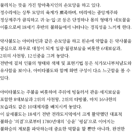
물리치는 뜻을 가진 항마촉지인의 손모양을 하고 있다.
정수리에는 상투 모양의 육계가 뾰족하며, 머리에는 중앙계주와
정상계주가 큼직하고 귀·눈·입·코 등은 단정하나 몸의 형태가 네모꼴을
이룸으로써 18세기 후반의 불화들에서 나타나는 경직성을 느끼게 한다.
약사불도는 아미타인과 같은 손모양을 하고 왼손에 약합을 든 약사불을
중심으로 좌우로 대칭이 되게 일광·월광보살을 비롯한 6대보살과,
2위의 사천왕, 12신중을 그려 놓았다.
전반에 걸쳐 인물의 형태와 색채 및 표현기법 등은 석가모니부처님도와
유사함을 보이나, 아미타불도와 함께 화면 구성이 다소 느긋함을 볼 수
있다.
아미타불도는 주불을 비롯하여 주위에 빙둘러서 관음·세지보살을
포함한 8대보살과 2위의 사천왕, 2위의 타방불, 마치 16나한의
모습과도 같은 10대제자를 배치시켜 놓았다.
이 삼세불도는 18세기 전반 전라도지역에서 크게 활약했던 대표적
불화승 ‘의겸’으로부터 1780년대의 ‘승윤’ ‘평삼’으로 이어지는
불화승의 계보를 파악하는데 중요한 역할을 할 뿐만 아니라, 완전한