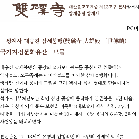
쌍계
PC
쌍계사 대웅전 삼세불탱(雙磎寺 大雄殿 三世佛幀)
국가지정문화유산 | 보물
대웅전 삼세불탱은 중앙의 석가모니불도를 중심으로 왼쪽에는
약사불도, 오른쪽에는 아미타불도를 배치한 삼세불탱화이다.
탱화란 천이나 종이에 그림을 그려 액자나 족자 형태로 만들어지는
불화를 말한다.
석가모니부처님도는 화면 상단 중앙에 큼직하게 본존불을 그린 다음,
좌우 대칭이 되게 문수·보현을 비롯한 8대보살과 제석·범천, 2위의
타방불, 가섭·아난존자를 비롯한 10대제자, 용왕·용녀와 6금강, 2위의
사천왕을 배치하였다.
본존불은 17∼18세기 유행의 전형적인 키 모양의 광배에 악귀를