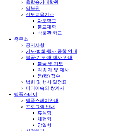
율학승가대학원
염불원
신도교육기관
다도학교
불교대학
박물관 학교
종무소
공지사항
기도∙법회∙행사 종합 안내
불공∙기도∙재∙제사 안내
불공 및 기도
각종 재 및 제사
등(燈) 접수
법회 및 행사 일정표
미디어속의 쌍계사
템플스테이
템플스테이안내
프로그램 안내
휴식형
체험형
당일형