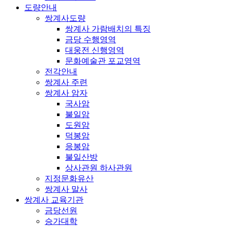
도량안내
쌍계사도량
쌍계사 가람배치의 특징
금당 수행영역
대웅전 신행영역
문화예술관 포교영역
전각안내
쌍계사 주련
쌍계사 암자
국사암
불일암
도원암
덕봉암
응봉암
불일산방
상사관원 하사관원
지정문화유산
쌍계사 말사
쌍계사 교육기관
금당선원
승가대학