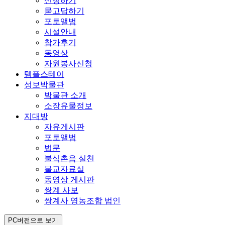
신청하기
묻고답하기
포토앨범
시설안내
참가후기
동영상
자원봉사신청
템플스테이
성보박물관
박물관 소개
소장유물정보
지대방
자유게시판
포토앨범
법문
불식촌음 실천
불교자료실
동영상 게시판
쌍계 사보
쌍계사 영농조합 법인
PC버전으로 보기