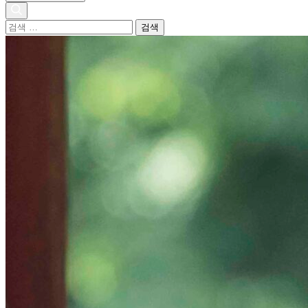
검
색
어: