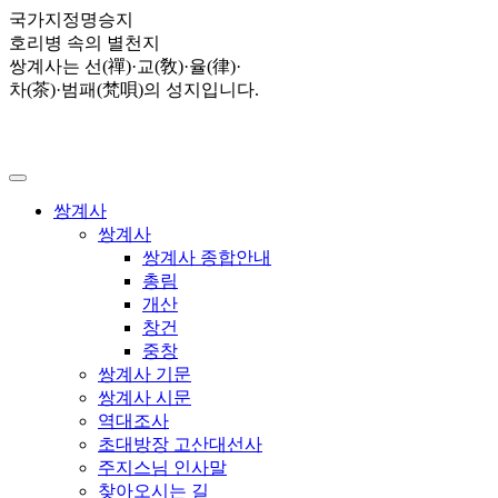
국가지정명승지
호리병 속의 별천지
쌍계사는 선(禪)·교(敎)·율(律)·
차(茶)·범패(梵唄)의 성지입니다.
쌍계사
쌍계사
쌍계사 종합안내
총림
개산
창건
중창
쌍계사 기문
쌍계사 시문
역대조사
초대방장 고산대선사
주지스님 인사말
찾아오시는 길