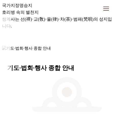
국가지정명승지
호리병 속의 별천지
쌍계사는 선(禪)·교(敎)·율(律)·
차(茶)·범패(梵唄)의 성지입
니다.
기도∙법회∙행사 종합 안내