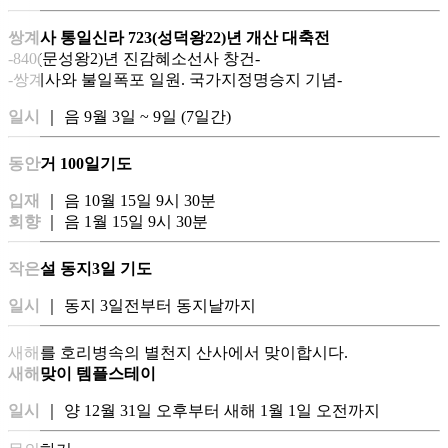
쌍계사 통일신라 723(성덕왕22)년 개산 대축전
-840(문성왕2)년 진감혜소선사 창건-
-쌍계사와 불일폭포 일원. 국가지정명승지 기념-
일시
｜ 음 9월 3일 ~ 9일 (7일간)
동안거 100일기도
입재
｜ 음 10월 15일 9시 30분
회향
｜ 음 1월 15일 9시 30분
작은설 동지3일 기도
일시
｜ 동지 3일전부터 동지날까지
새해를 호리병속의 별천지 산사에서 맞이합시다.
새해맞이 템플스테이
일시
｜ 양 12월 31일 오후부터 새해 1월 1일 오전까지