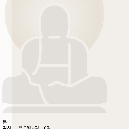
봄
일시
｜ 음 3월 4일 ~ 6일