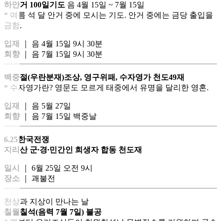
하안거 100일기도
음 4월 15일 ~ 7월 15일
* 여름 석 달 안거 중에 모시는 기도. 안거 중에는 금당 출입을
금함.
입재
｜ 음 4월 15일 9시 30분
회향
｜ 음 7월 15일 9시 30분
백중절(우란분재)조상, 영구위패, 수자영가 천도49재
* 수자영가란? 영문도 모르게 태중에서 유명을 달리한 영혼.
입재
｜ 음 5월 27일
회향
｜ 음 7월 15일 백중날
6.25한국전쟁
지리산 군∙경∙민간인 희생자 합동 천도재
일시
｜ 6월 25일 오전 9시
장소
｜ 괘불전
천상과 지상이 만나는 날
칠월칠석(음력 7월 7일) 불공