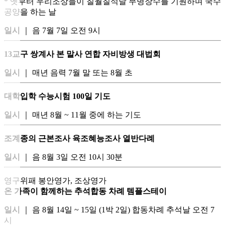
* 옛부터 우리조상들이 칠월칠석날 무병장수를 기원하며 국수
공양을 하는 날
일시
｜ 음 7월 7일 오전 9시
13교구 쌍계사 본 말사 연합 자비방생 대법회
일시
｜ 매년 음력 7월 말 또는 8월 초
대학입학 수능시험 100일 기도
일시
｜ 매년 8월 ~ 11월 중에 하는 기도
조계종의 근본조사 육조혜능조사 열반다례
일시
｜ 음 8월 3일 오전 10시 30분
영구위패 봉안영가, 조상영가
온 가족이 함께하는 추석합동 차례 템플스테이
일시
｜ 음 8월 14일 ~ 15일 (1박 2일) 합동차례 추석날 오전 7
시