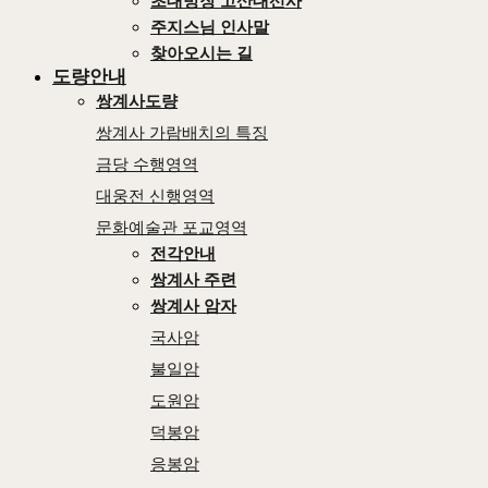
초대방장 고산대선사
주지스님 인사말
찾아오시는 길
도량안내
쌍계사도량
쌍계사 가람배치의 특징
금당 수행영역
대웅전 신행영역
문화예술관 포교영역
전각안내
쌍계사 주련
쌍계사 암자
국사암
불일암
도원암
덕봉암
응봉암