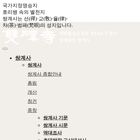
국가지정명승지
호리병 속의 별천지
쌍계사는 선(禪)·교(敎)·율(律)·
차(茶)·범패(梵唄)의 성지입니다.
쌍계사
쌍계사
쌍계사 종합안내
총림
개산
창건
중창
쌍계사 기문
쌍계사 시문
역대조사