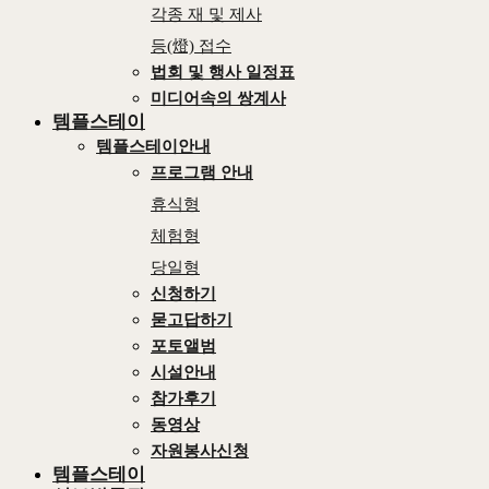
각종 재 및 제사
등(燈) 접수
법회 및 행사 일정표
미디어속의 쌍계사
템플스테이
템플스테이안내
프로그램 안내
휴식형
체험형
당일형
신청하기
묻고답하기
포토앨범
시설안내
참가후기
동영상
자원봉사신청
템플스테이