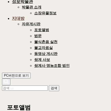
성보박물관
박물관 소개
소장유물정보
지대방
자유게시판
포토앨범
법문
불식촌음 실천
불교자료실
동영상 게시판
쌍계 사보
쌍계사 영농조합 법인
PC버전으로 보기
검
색
어:
포토앨범