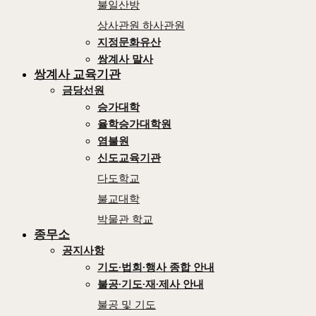
불일산방
상사관원 하사관원
지정문화유산
쌍계사 말사
쌍계사 교육기관
금당선원
승가대학
율학승가대학원
염불원
신도교육기관
다도학교
불교대학
박물관 학교
종무소
공지사항
기도∙법회∙행사 종합 안내
불공∙기도∙재∙제사 안내
불공 및 기도