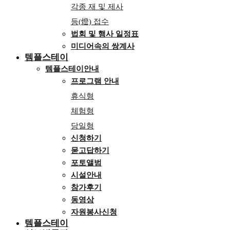
각종 재 및 제사
등(燈) 접수
법회 및 행사 일정표
미디어속의 쌍계사
템플스테이
템플스테이안내
프로그램 안내
휴식형
체험형
당일형
신청하기
묻고답하기
포토앨범
시설안내
참가후기
동영상
자원봉사신청
템플스테이