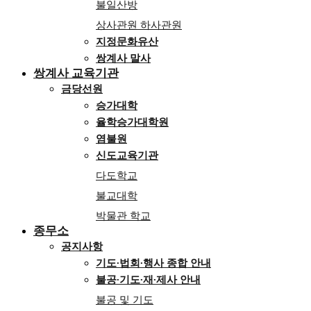
불일산방
상사관원 하사관원
지정문화유산
쌍계사 말사
쌍계사 교육기관
금당선원
승가대학
율학승가대학원
염불원
신도교육기관
다도학교
불교대학
박물관 학교
종무소
공지사항
기도∙법회∙행사 종합 안내
불공∙기도∙재∙제사 안내
불공 및 기도