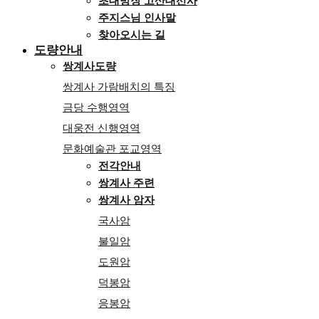
초대방장 고산대선사
주지스님 인사말
찾아오시는 길
도량안내
쌍계사도량
쌍계사 가람배치의 특징
금당 수행영역
대웅전 신행영역
문화예술관 포교영역
전각안내
쌍계사 주련
쌍계사 암자
국사암
불일암
도원암
덕봉암
응봉암