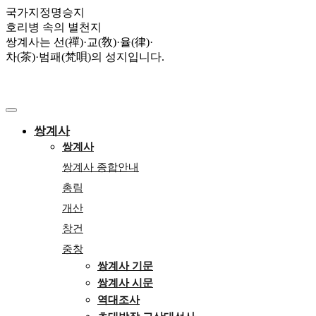
국가지정명승지
호리병 속의 별천지
쌍계사는 선(禪)·교(敎)·율(律)·
차(茶)·범패(梵唄)의 성지입니다.
쌍계사
쌍계사
쌍계사 종합안내
총림
개산
창건
중창
쌍계사 기문
쌍계사 시문
역대조사