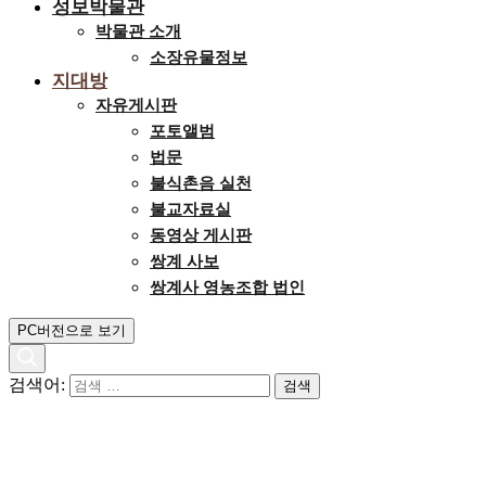
성보박물관
박물관 소개
소장유물정보
지대방
자유게시판
포토앨범
법문
불식촌음 실천
불교자료실
동영상 게시판
쌍계 사보
쌍계사 영농조합 법인
PC버전으로 보기
검색어: