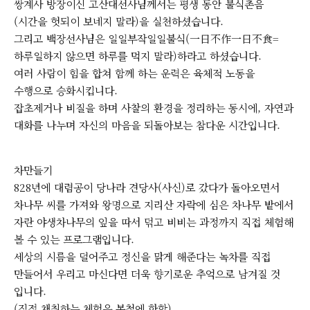
쌍계사 방장이신 고산대선사님께서는 평생 동안 불식촌음
(시간을 헛되이 보네지 말라)을 실천하셨습니다.
그리고 백장선사님은 일일부작일일불식(⼀⽇不作⼀⽇不⾷=
하루일하지 않으면 하루를 먹지 말라)하라고 하셨습니다.
여러 사람이 힘을 합쳐 함께 하는 운력은 육체적 노동을
수행으로 승화시킵니다.
잡초제거나 비질을 하며 사찰의 환경을 정리하는 동시에, 자연과
대화를 나누며 자신의 마음을 되돌아보는 참다운 시간입니다.
차만들기
828년에 대렴공이 당나라 견당사(사신)로 갔다가 돌아오면서
차나무 씨를 가져와 왕명으로 지리산 자락에 심은 차나무 밭에서
자란 야생차나무의 잎을 따서 덖고 비비는 과정까지 직접 체험해
볼 수 있는 프로그램입니다.
세상의 시름을 덜어주고 정신을 맑게 해준다는 녹차를 직접
만들어서 우리고 마신다면 더욱 향기로운 추억으로 남겨질 것
입니다.
(직접 채취하는 체험은 봄철에 한함)