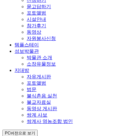
신청하기
묻고답하기
포토앨범
시설안내
참가후기
동영상
자원봉사신청
템플스테이
성보박물관
박물관 소개
소장유물정보
지대방
자유게시판
포토앨범
법문
불식촌음 실천
불교자료실
동영상 게시판
쌍계 사보
쌍계사 영농조합 법인
PC버전으로 보기