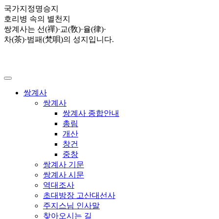
국가지정명승지
호리병 속의 별천지
쌍계사는 선(禪)·교(敎)·율(律)·
차(茶)·범패(梵唄)의 성지입니다.
쌍계사
쌍계사
쌍계사 종합안내
총림
개산
창건
중창
쌍계사 기문
쌍계사 시문
역대조사
초대방장 고산대선사
주지스님 인사말
찾아오시는 길