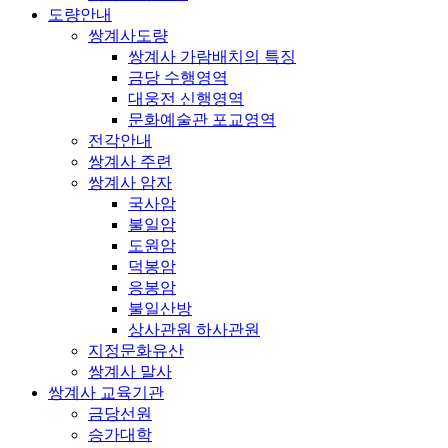
도량안내
쌍계사도량
쌍계사 가람배치의 특징
금당 수행영역
대웅전 신행영역
문화예술관 포교영역
전각안내
쌍계사 주련
쌍계사 암자
국사암
불일암
도원암
덕봉암
응봉암
불일산방
상사관원 하사관원
지정문화유산
쌍계사 말사
쌍계사 교육기관
금당선원
승가대학