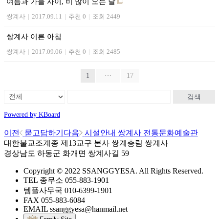
여름과 가을 사이, 비 많이 오는 날
쌍계사
|
2017.09.11
|
추천 0
|
조회 2449
쌍계사 이른 아침
쌍계사
|
2017.09.06
|
추천 0
|
조회 2485
1
⋯
17
검색
Powered by KBoard
이전
묻고답하기
다음
시설안내
쌍계사 전통문화예술관
대한불교조계종 제13교구 본사 쌍계총림 쌍계사
경상남도 하동군 화개면 쌍계사길 59
Copyright © 2022 SSANGGYESA. All Rights Reserved.
TEL
종무소
055-883-1901
템플사무국
010-6399-1901
FAX
055-883-6084
EMAIL
ssanggyesa@hanmail.net