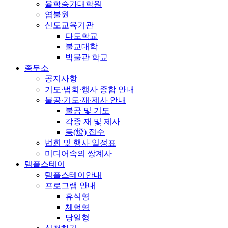
율학승가대학원
염불원
신도교육기관
다도학교
불교대학
박물관 학교
종무소
공지사항
기도∙법회∙행사 종합 안내
불공∙기도∙재∙제사 안내
불공 및 기도
각종 재 및 제사
등(燈) 접수
법회 및 행사 일정표
미디어속의 쌍계사
템플스테이
템플스테이안내
프로그램 안내
휴식형
체험형
당일형