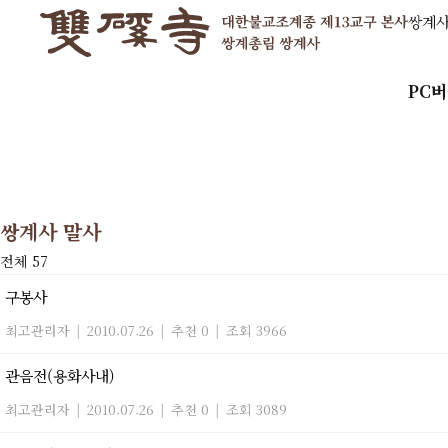
쌍계
PC
쌍계사 말사
전체 57
구봉사
최고관리자
|
2010.07.26
|
추천 0
|
조회 3966
관음전(용화사내)
최고관리자
|
2010.07.26
|
추천 0
|
조회 3089