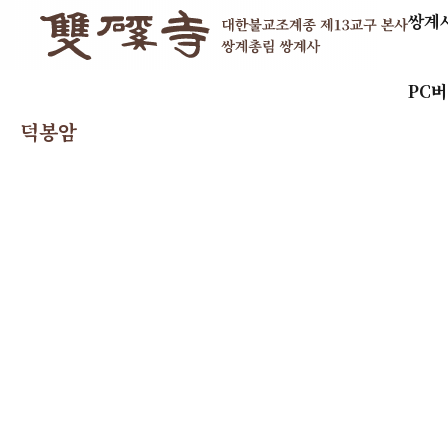
쌍계
PC
덕봉암