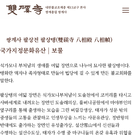
쌍계사 팔상전 팔상탱(雙磎寺 八相殿 八相幀)
국가지정문화유산 | 보물
석가모니 부처님의 생애를 여덟 장면으로 나누어 묘사한 팔상탱이다.
탱화란 액자나 족자형태로 만들어 법당에 걸 수 있게 만든 불교회화를
말한다.
팔상탱의 여덟 장면은 석가모니부처님이 도솔천에서 코끼리를 타시고
사바세계로 내려오는 장면인 도솔래의상, 룸비니공원에서 마야부인의
옆구리를 통해 출생하는 모습을 그린 비람강생상, 태자가 성문 밖의
중생들의 고통을 관찰하고 인생무상을 느끼는 사문유관상, 정반왕의
반대에도 출가하는 장면인 유성출가상, 설산雪山에서 신선들과
수행하는 설산수도상, 태자가 수행 중 마구니들의 온갖 유혹과 위협을