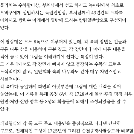
물리치는 수하항마상, 부처님께서 성도 하시고 녹야원에서 최초로
오비구에게 설법하시는 녹원전법상, 부처님께서 49년간의 교화를
마치시고 쌍림수 아래에서 열반에 드시는 쌍림열반상으로 구성되어
있다.
이 팔상탱은 모두 8폭으로 이루어져 있는데, 각 폭의 장면은 건물과
구름·나무·산을 이용하여 구분 짓고, 각 장면마다 이에 따른 내용을
적어 놓고 있어 그림을 이해하기에 쉽다는 특징이 있다.
그 가운데에서도 각 장면에 빠지지 않고 등장하는 수목의 표현은
도식적이지 않고, 일반회화 속의 나무와도 같아 매우 자연스럽고
사실적이다.
각 폭마다 동일하게 화면의 아랫부분에 그림에 대한 내력을 적어
놓았는데, 이 기록을 통해 옹정 6년, 즉 1728년에 일선·후경·명정·최우·
원민·처영·신영·영호 등 8명의 화승들에 의해서 조성되었음을 알 수
있다.
패널형식의 각 폭 모두 주요 내용만을 중점적으로 나타낸 간단한
구도로, 전체적인 구성이 1725년에 그려진 순천송광사팔상도와 비교할