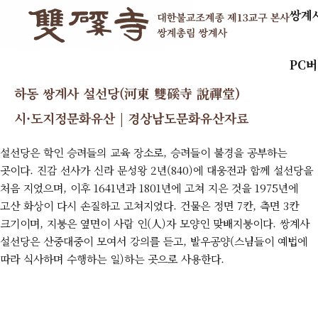
쌍계
PC
하동 쌍계사 설선당(河東 雙磎寺 說禪堂)
시·도지정문화유산 | 경상남도문화유산자료
설선당은 학인 승려들의 교육 장소로, 승려들이 불경을 공부하는
곳이다. 진감 선사가 신라 문성왕 2년(840)에 대웅전과 함께 설선당을
처음 지었으며, 이후 1641년과 1801년에 고쳐 지은 것을 1975년에
고산 화상이 다시 손질하고 고쳐지었다. 건물은 정면 7칸, 측면 3칸
크기이며, 지붕은 옆면이 사람 인(人)자 모양인 맞배지붕이다. 쌍계사
설선당은 산중대중이 모여서 강의를 듣고, 발우공양(스님들이 예법에
따라 식사하며 수행하는 일)하는 곳으로 사용한다.