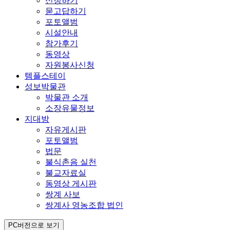
신청하기
묻고답하기
포토앨범
시설안내
참가후기
동영상
자원봉사신청
템플스테이
성보박물관
박물관 소개
소장유물정보
지대방
자유게시판
포토앨범
법문
불식촌음 실천
불교자료실
동영상 게시판
쌍계 사보
쌍계사 영농조합 법인
PC버전으로 보기