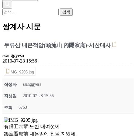
검
색
어:
쌍계사 시문
두류산 내은적암(頭流山 內隱寂庵)-서산대사
ssanggyesa
2010-07-28 15:56
IMG_9205.jpg
ssanggyesa
작성자
2010-07-28 15:56
작성일
6763
조회
有僧五六輩 도반 대여섯이
築室吾庵前 내은암에 집을 지었네.