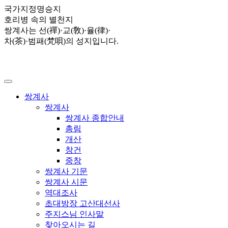
국가지정명승지
호리병 속의 별천지
쌍계사는 선(禪)·교(敎)·율(律)·
차(茶)·범패(梵唄)의 성지입니다.
쌍계사
쌍계사
쌍계사 종합안내
총림
개산
창건
중창
쌍계사 기문
쌍계사 시문
역대조사
초대방장 고산대선사
주지스님 인사말
찾아오시는 길