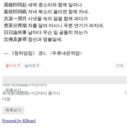
晨鐘卽同起 새벽 종소리와 함께 일어나
暮鼓卽同眠 저녁 북소리 울리면 함께 자네.
共汲一澗月 시냇물 속의 달을 함께 퍼다가
煮茶分靑烟 차를 달여 마시니 푸른 연기가 퍼지네.
日日論何事 날마다 무슨 일 골똘히 하는가
念佛及參禪 참선과 염불일세.
― 《청허당집》 권1, 〈두류내은적암>
좋아요
0
싫어요
0
인쇄
이전
내은적(內隱寂)-서산대사
목록보기
화개동(花開洞)-서산대사 출가시
다음
목록보기
Powered by KBoard