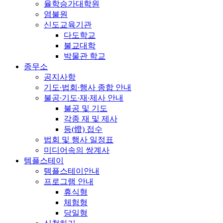
율학승가대학원
염불원
신도교육기관
다도학교
불교대학
박물관 학교
종무소
공지사항
기도∙법회∙행사 종합 안내
불공∙기도∙재∙제사 안내
불공 및 기도
각종 재 및 제사
등(燈) 접수
법회 및 행사 일정표
미디어속의 쌍계사
템플스테이
템플스테이안내
프로그램 안내
휴식형
체험형
당일형