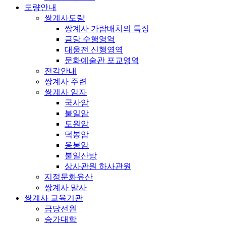
도량안내
쌍계사도량
쌍계사 가람배치의 특징
금당 수행영역
대웅전 신행영역
문화예술관 포교영역
전각안내
쌍계사 주련
쌍계사 암자
국사암
불일암
도원암
덕봉암
응봉암
불일산방
상사관원 하사관원
지정문화유산
쌍계사 말사
쌍계사 교육기관
금당선원
승가대학