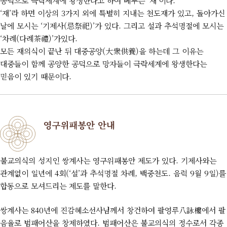
공덕으로 극락세계에 왕생한다고 하여 베푸는 ‘재’이다.
‘재’라 하면 이상의 3가지 외에 특별히 지내는 천도재가 있고, 돌아가신
날에 모시는 ‘기제사(忌祭祀)’가 있다. 그리고 설과 추석명절에 모시는
‘차례(다례茶禮)’가있다.
모든 재의식이 끝난 뒤 대중공양(大衆供養)을 하는데 그 이유는
대중들이 함께 공양한 공덕으로 망자들이 극락세계에 왕생한다는
믿음이 있기 때문이다.
영구위패봉안 안내
불교의식의 성지인 쌍계사는 영구위패봉안 제도가 있다. 기제사와는
관계없이 일년에 4회(‘설’과 추석명절 차례, 백중천도. 음력 9월 9일)를
합동으로 모셔드리는 제도를 말한다.
쌍계사는 840년에 진감혜소선사님께서 창건하여 팔영루八詠樓에서 팔
음율로 범패어산을 창제하였다. 범패어산은 불교의식의 정수로서 각종