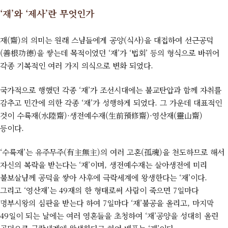
‘재’와 ‘제사’란 무엇인가
재(齋)의 의미는 원래 스님들에게 공양(식사)을 대접하여 선근공덕
(善根功德)을 쌓는데 목적이었던 ‘재’가 ‘법회’ 등의 형식으로 바뀌어
각종 기복적인 여러 가지 의식으로 변화 되었다.
국가적으로 행했던 각종 ‘재’가 조선시대에는 불교탄압과 함께 자취를
감추고 민간에 의한 각종 ‘재’가 성행하게 되었다. 그 가운데 대표적인
것이 수륙재(水陸齋)·생전예수재(生前預修齋)·영산재(靈山齋)
등이다.
‘수륙재’는 유주무주(有主無主)의 여러 고혼(孤魂)을 천도하므로 해서
자신의 복락을 받는다는 ‘재’이며, 생전예수재는 살아생전에 미리
불보살님께 공덕을 쌓아 사후에 극락세계에 왕생한다는 ‘재’이다.
그리고 ‘영산재’는 49재의 한 형태로써 사람이 죽으면 7일마다
명부시왕의 심판을 받는다 하여 7일마다 ‘재’불공을 올리고, 마지막
49일이 되는 날에는 여러 영혼들을 초청하여 ‘재’공양을 성대히 올린