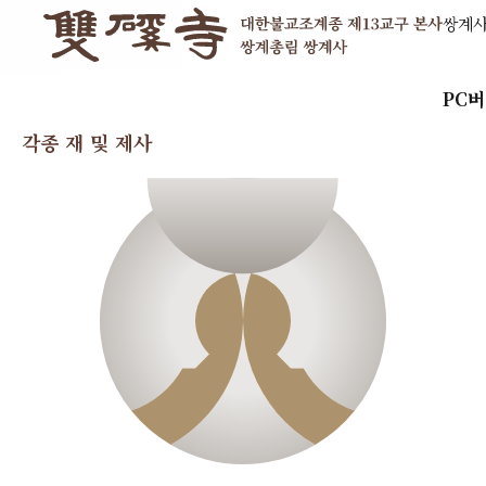
쌍계
PC
각종 재 및 제사