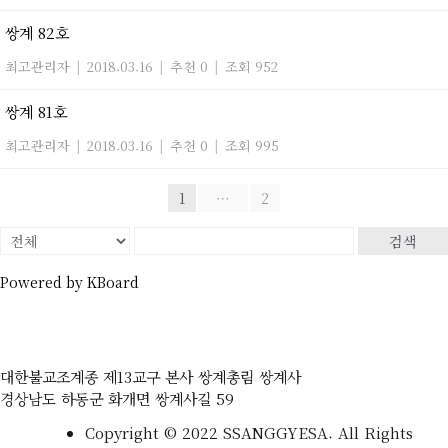
쌍계 82호
최고관리자
|
2018.03.16
|
추천 0
|
조회 952
쌍계 81호
최고관리자
|
2018.03.16
|
추천 0
|
조회 995
1
⋯
2
검색
Powered by KBoard
대한불교조계종 제13교구 본사 쌍계총림 쌍계사
경상남도 하동군 화개면 쌍계사길 59
Copyright © 2022 SSANGGYESA. All Rights