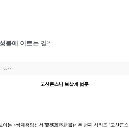
성불에 이르는 길”
8377
고산큰스님 보살계 법문
보이는 <쌍계총림신서(雙磎叢林新書)> 두 번째 시리즈 ‘고산큰스