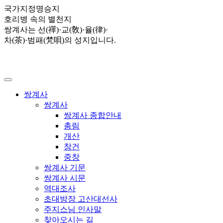
국가지정명승지
호리병 속의 별천지
쌍계사는 선(禪)·교(敎)·율(律)·
차(茶)·범패(梵唄)의 성지입니다.
쌍계사
쌍계사
쌍계사 종합안내
총림
개산
창건
중창
쌍계사 기문
쌍계사 시문
역대조사
초대방장 고산대선사
주지스님 인사말
찾아오시는 길