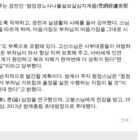
를 이루는 경전인 ‘범망경노사나불설보살심지계품(梵網經盧舍那
도록 직역하고, 경전과 실생활의 사례를 들어 강의했다. 스님
을 따르게 하며, 마음가짐도 부처님의 마음가짐을 그대로 시
’도 부록으로 포함돼 있다. 고산스님은 사부대중들이 여법하
든 부처님이 와서 항상 지켜 보호해 주고, 사바세계 인연
 계가 원만하고 복과 지혜가 한꺼번에 다 성취가 된다”면
길”이라고 당부했다.
를 순차적으로 발간할 계획이다. 쌍계사 주지 원정스님은 “청정
가 부처님 가르침과 율장을 실천 수행하는 지침이 될 것”이
대 한다”고 밝혔다.
律), 론(論) 삼장을 연구했으며, 고봉스님에게 전강을 받고, 19
상, 2013년 쌍계총림 초대방장으로 추대됐다.
인쇄