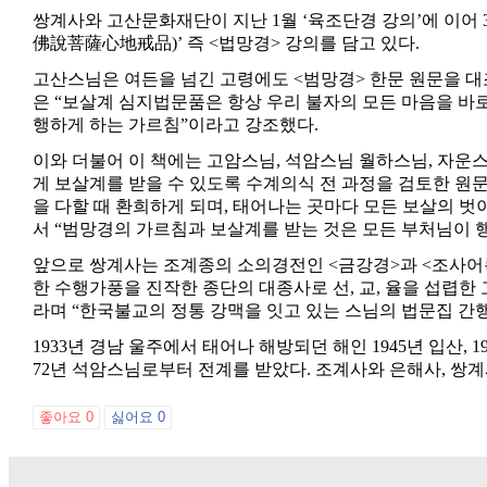
쌍계사와 고산문화재단이 지난 1월 ‘육조단경 강의’에 이
佛說菩薩心地戒品)’ 즉 <법망경> 강의를 담고 있다.
고산스님은 여든을 넘긴 고령에도 <범망경> 한문 원문을 대
은 “보살계 심지법문품은 항상 우리 불자의 모든 마음을 바
행하게 하는 가르침”이라고 강조했다.
이와 더불어 이 책에는 고암스님, 석암스님 월하스님, 자
게 보살계를 받을 수 있도록 수계의식 전 과정을 검토한 원문
을 다할 때 환희하게 되며, 태어나는 곳마다 모든 보살의 벗
서 “범망경의 가르침과 보살계를 받는 것은 모든 부처님이 
앞으로 쌍계사는 조계종의 소의경전인 <금강경>과 <조사어록>
한 수행가풍을 진작한 종단의 대종사로 선, 교, 율을 섭렵
라며 “한국불교의 정통 강맥을 잇고 있는 스님의 법문집 간
1933년 경남 울주에서 태어나 해방되던 해인 1945년 입산, 
72년 석암스님로부터 전계를 받았다. 조계사와 은해사, 쌍계
좋아요
0
싫어요
0
이전