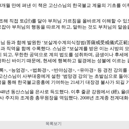
어 3개월 만에 펴낸 이 책은 고산스님의 한국불교 계율의 기초
조해 직접 토(討)를 달아 부처님 가르침을 올바르게 이해할 수 있
로잡아 부처님의 행동을 따르게 하고, 말하는 것도 부처님의 말씀
운스님 등과 함께 발원한 ‘보살계수계의식정범(菩薩戒受戒儀式正範)
과 직역을 함께 수록했다. 스님은 “보살계를 받은 이는 시방의 모
이 되고, 무한한 공덕으로 계의 법도를 성취하며, 금생이나 후세에
행하신 바이기 때문에, 현세에 행복하고 필경에는 성불에 이르는 
, <능엄경>, <법화경>, <반야심경>, <유마경> 등 경전 강의
한 고산스님이 사부대중에게 설한 ‘범망경 강의’는 초발심으로 돌아
행을 통해 한국불교중흥에 기여하는 21세기 대장경 불사가 되길 기
1948년 동산스님을 은사로 득도했다. 이후 줄곧 강원에서 (經), 율(
사 주지와 조계종 총무원장을 역임했다. 2008년 조계종 전계대화
목록보기