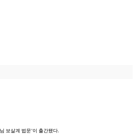
님 보살계 법문’이 출간됐다.