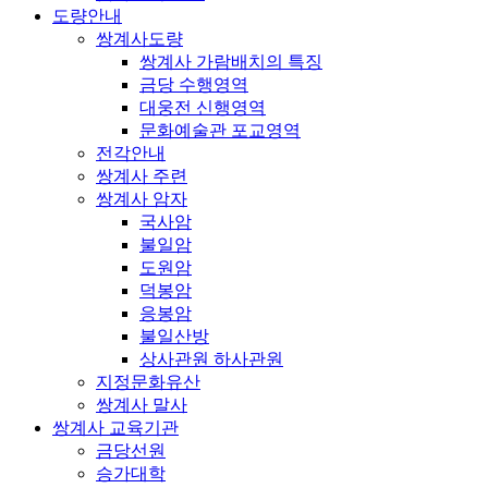
도량안내
쌍계사도량
쌍계사 가람배치의 특징
금당 수행영역
대웅전 신행영역
문화예술관 포교영역
전각안내
쌍계사 주련
쌍계사 암자
국사암
불일암
도원암
덕봉암
응봉암
불일산방
상사관원 하사관원
지정문화유산
쌍계사 말사
쌍계사 교육기관
금당선원
승가대학