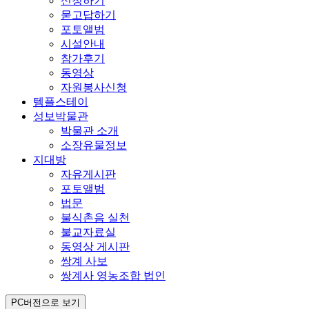
신청하기
묻고답하기
포토앨범
시설안내
참가후기
동영상
자원봉사신청
템플스테이
성보박물관
박물관 소개
소장유물정보
지대방
자유게시판
포토앨범
법문
불식촌음 실천
불교자료실
동영상 게시판
쌍계 사보
쌍계사 영농조합 법인
PC버전으로 보기