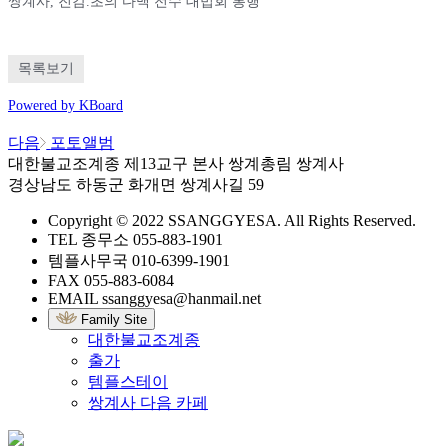
쌍계사, 진감.초의 다맥 전수 대법회 봉행
목록보기
Powered by KBoard
다음
포토앨범
대한불교조계종 제13교구 본사 쌍계총림 쌍계사
경상남도 하동군 화개면 쌍계사길 59
Copyright © 2022 SSANGGYESA. All Rights Reserved.
TEL
종무소
055-883-1901
템플사무국
010-6399-1901
FAX
055-883-6084
EMAIL
ssanggyesa@hanmail.net
Family Site
대한불교조계종
출가
템플스테이
쌍계사 다음 카페