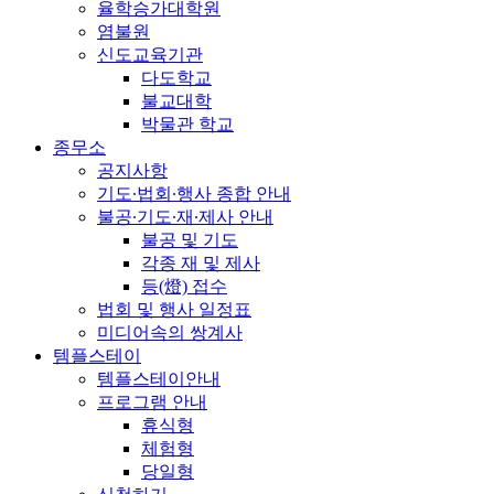
율학승가대학원
염불원
신도교육기관
다도학교
불교대학
박물관 학교
종무소
공지사항
기도∙법회∙행사 종합 안내
불공∙기도∙재∙제사 안내
불공 및 기도
각종 재 및 제사
등(燈) 접수
법회 및 행사 일정표
미디어속의 쌍계사
템플스테이
템플스테이안내
프로그램 안내
휴식형
체험형
당일형