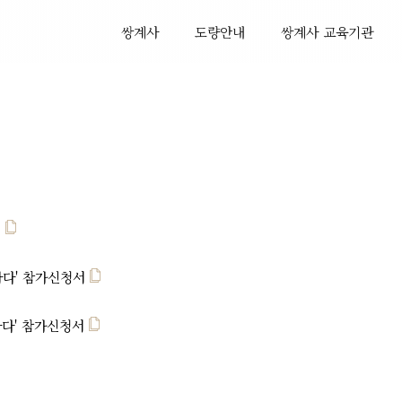
쌍계사
도량안내
쌍계사 교육기관
서
나다' 참가신청서
나다' 참가신청서