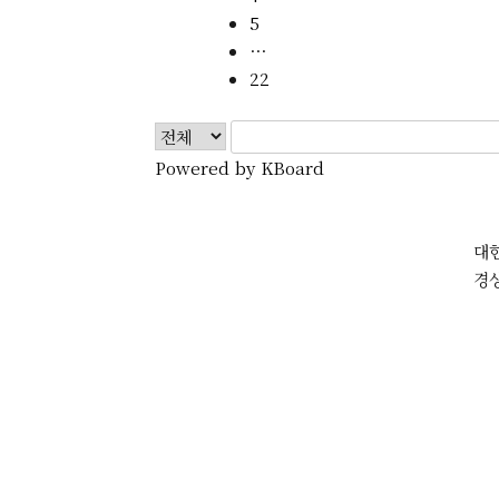
5
⋯
22
Powered by KBoard
대
경