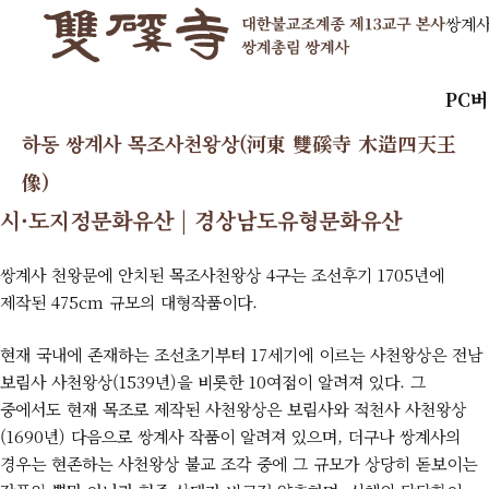
쌍계
PC
하동 쌍계사 목조사천왕상(河東 雙磎寺 木造四天王
像)
시·도지정문화유산 | 경상남도유형문화유산
쌍계사 천왕문에 안치된 목조사천왕상 4구는 조선후기 1705년에
제작된 475cm 규모의 대형작품이다.
현재 국내에 존재하는 조선초기부터 17세기에 이르는 사천왕상은 전남
보림사 사천왕상(1539년)을 비롯한 10여점이 알려져 있다. 그
중에서도 현재 목조로 제작된 사천왕상은 보림사와 적천사 사천왕상
(1690년) 다음으로 쌍계사 작품이 알려져 있으며, 더구나 쌍계사의
경우는 현존하는 사천왕상 불교 조각 중에 그 규모가 상당히 돋보이는